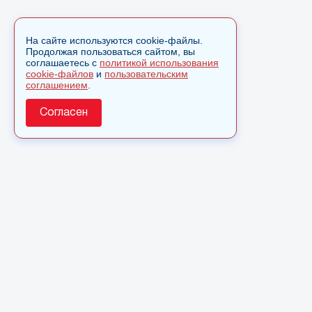
На сайте используются cookie-файлы.
Продолжая пользоваться сайтом, вы
соглашаетесь с
политикой использования
cookie-файлов
и
пользовательским
соглашением
.
Согласен
О сайте
© 2025 Сетевое издание «Monavista» зарегистрировано 
по надзору в сфере связи, информационных технологий 
коммуникаций (Роскомнадзор) 15 августа 2016 года. Сви