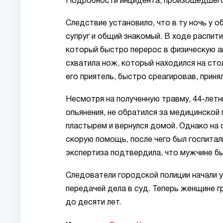
Подробности инцидента, произошедшего
Следствие установило, что в ту ночь у 
супруг и общий знакомый. В ходе распит
который быстро перерос в физическую а
схватила нож, который находился на сто
его приятель, быстро среагировав, принял
Несмотря на полученную травму, 44-летн
опьянения, не обратился за медицинской
пластырем и вернулся домой. Однако на 
скорую помощь, после чего был госпита
экспертиза подтвердила, что мужчине б
Следователи городской полиции начали 
передачей дела в суд. Теперь женщине г
до десяти лет.