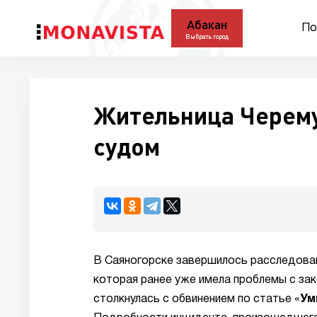
Абакан
По
Выбрать город
Жительница Черему
судом
В Саяногорске завершилось расследован
которая ранее уже имела проблемы с за
столкнулась с обвинением по статье «
Ум