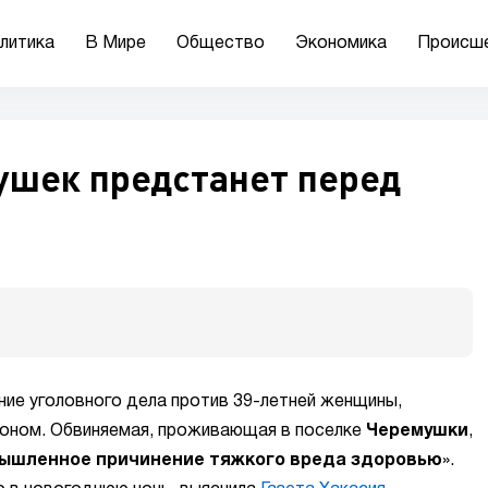
литика
В Мире
Общество
Экономика
Происш
шек предстанет перед
ие уголовного дела против 39-летней женщины,
коном. Обвиняемая, проживающая в поселке
Черемушки
,
ышленное причинение тяжкого вреда здоровью
».