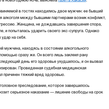
 в новогоднюю ночь, выяснила
Газета Хакасия
.
обвиняемой в гостях находились двое мужчин: ее бывший
ия алкоголя между бывшими партнерами возник конфликт,
грессию. Женщина, не дождавшись завершения спора,
ле, и попыталась ударить своего экс-супруга. Однако
 удар на себя.
ий мужчина, находясь в состоянии алкогольного
 помощью сразу же. Он всего лишь заклеил рану
следующий день его здоровье ухудшилось, и он вызвал
лизирован. Проведенная судебная медицинская
ыл причинен тяжкий вред здоровью.
уголовное преследование, которое завершилось
розит серьезное наказание — лишение свободы на срок