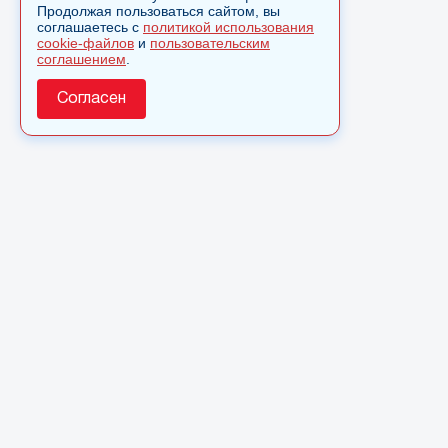
Продолжая пользоваться сайтом, вы
соглашаетесь с
политикой использования
cookie-файлов
и
пользовательским
соглашением
.
Согласен
О сайте
© 2025 Сетевое издание «Monavista» зарегистрировано в
Федеральной службе по надзору в сфере связи,
информационных технологий и массовых коммуникаций
(Роскомнадзор) 15 августа 2016 года. Свидетельство о
регистрации ЭЛ № ФС 77 - 66827
Полное или частичное использовании материалов сайта