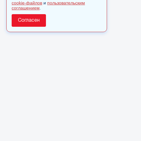
cookie-файлов
и
пользовательским
соглашением
.
Согласен
О сайте
© 2025 Сетевое издание «Monavista» зарегистрировано в
Федеральной службе по надзору в сфере связи,
информационных технологий и массовых коммуникаций
(Роскомнадзор) 15 августа 2016 года. Свидетельство о
регистрации ЭЛ № ФС 77 - 66827
Полное или частичное использовании материалов сайта
monavista.ru возможно только после письменного